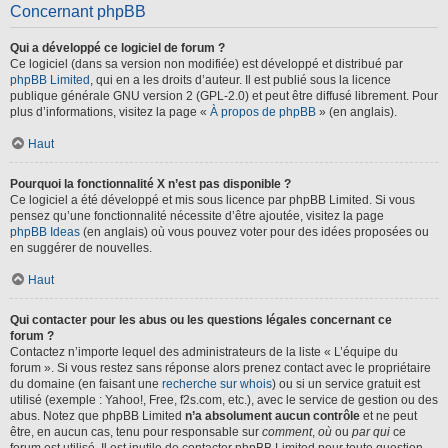
Concernant phpBB
Qui a développé ce logiciel de forum ?
Ce logiciel (dans sa version non modifiée) est développé et distribué par
phpBB Limited
, qui en a les droits d’auteur. Il est publié sous la licence
publique générale GNU version 2 (GPL-2.0) et peut être diffusé librement. Pour
plus d’informations, visitez la page «
À propos de phpBB
» (en anglais).
Haut
Pourquoi la fonctionnalité X n’est pas disponible ?
Ce logiciel a été développé et mis sous licence par phpBB Limited. Si vous
pensez qu’une fonctionnalité nécessite d’être ajoutée, visitez la page
phpBB Ideas
(en anglais) où vous pouvez voter pour des idées proposées ou
en suggérer de nouvelles.
Haut
Qui contacter pour les abus ou les questions légales concernant ce
forum ?
Contactez n’importe lequel des administrateurs de la liste « L’équipe du
forum ». Si vous restez sans réponse alors prenez contact avec le propriétaire
du domaine (en faisant une
recherche sur whois
) ou si un service gratuit est
utilisé (exemple : Yahoo!, Free, f2s.com, etc.), avec le service de gestion ou des
abus. Notez que phpBB Limited
n’a absolument aucun contrôle
et ne peut
être, en aucun cas, tenu pour responsable sur
comment
,
où
ou
par qui
ce