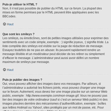
Puis-je utiliser le HTML ?
Non, il n’est pas possible de publier du HTML sur ce forum. La plupart des
mises en forme permises par le HTML peuvent être appliquées avec les
BBCodes.
Haut
Que sont les smileys ?
Les smileys, ou émoticônes, sont de petites images utilisées pour exprimer des
sentiments avec un code simple, exemple : :) signifie joyeux, :( signifie triste. La
liste complète des smileys est visible sur la page de rédaction de message.
Essayez toutefois de ne pas en abuser. Ils peuvent rapidement rendre un
message illisible et un modérateur peut décider de les retirer ou simplement
d’effacer le message. L’administrateur peut aussi avoir défini un nombre
maximum de smileys par message.
Haut
Puis-je publier des images ?
Oui, vous pouvez afficher des images dans vos messages. Par ailleurs, si
l’administrateur a autorisé les fichiers joints, vous pouvez charger une image
sur le forum. Autrement, vous devez lier une image placée sur un serveur Web
public, exemple : http://www.exemple.com/mon-image.gif. Vous ne pouvez pas
lier des images de votre ordinateur (sauf si c’est un serveur Web public) ni des
images placées derrière des mécanismes d’authentification, exemple : boîtes
aux lettres Hotmail ou Yahoo!, sites protégés par un mot de passe, etc. Pour