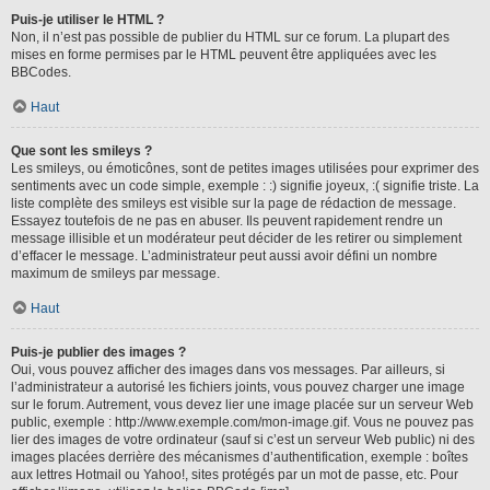
Puis-je utiliser le HTML ?
Non, il n’est pas possible de publier du HTML sur ce forum. La plupart des
mises en forme permises par le HTML peuvent être appliquées avec les
BBCodes.
Haut
Que sont les smileys ?
Les smileys, ou émoticônes, sont de petites images utilisées pour exprimer des
sentiments avec un code simple, exemple : :) signifie joyeux, :( signifie triste. La
liste complète des smileys est visible sur la page de rédaction de message.
Essayez toutefois de ne pas en abuser. Ils peuvent rapidement rendre un
message illisible et un modérateur peut décider de les retirer ou simplement
d’effacer le message. L’administrateur peut aussi avoir défini un nombre
maximum de smileys par message.
Haut
Puis-je publier des images ?
Oui, vous pouvez afficher des images dans vos messages. Par ailleurs, si
l’administrateur a autorisé les fichiers joints, vous pouvez charger une image
sur le forum. Autrement, vous devez lier une image placée sur un serveur Web
public, exemple : http://www.exemple.com/mon-image.gif. Vous ne pouvez pas
lier des images de votre ordinateur (sauf si c’est un serveur Web public) ni des
images placées derrière des mécanismes d’authentification, exemple : boîtes
aux lettres Hotmail ou Yahoo!, sites protégés par un mot de passe, etc. Pour