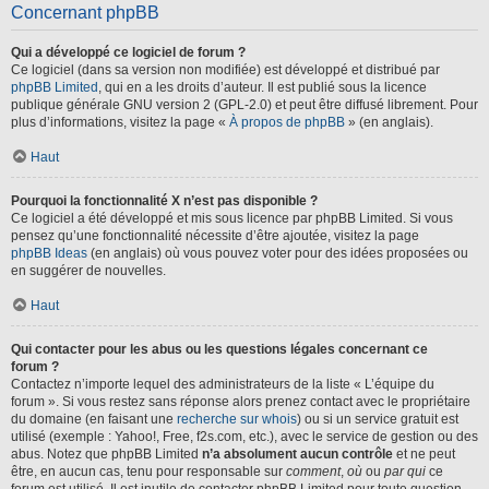
Concernant phpBB
Qui a développé ce logiciel de forum ?
Ce logiciel (dans sa version non modifiée) est développé et distribué par
phpBB Limited
, qui en a les droits d’auteur. Il est publié sous la licence
publique générale GNU version 2 (GPL-2.0) et peut être diffusé librement. Pour
plus d’informations, visitez la page «
À propos de phpBB
» (en anglais).
Haut
Pourquoi la fonctionnalité X n’est pas disponible ?
Ce logiciel a été développé et mis sous licence par phpBB Limited. Si vous
pensez qu’une fonctionnalité nécessite d’être ajoutée, visitez la page
phpBB Ideas
(en anglais) où vous pouvez voter pour des idées proposées ou
en suggérer de nouvelles.
Haut
Qui contacter pour les abus ou les questions légales concernant ce
forum ?
Contactez n’importe lequel des administrateurs de la liste « L’équipe du
forum ». Si vous restez sans réponse alors prenez contact avec le propriétaire
du domaine (en faisant une
recherche sur whois
) ou si un service gratuit est
utilisé (exemple : Yahoo!, Free, f2s.com, etc.), avec le service de gestion ou des
abus. Notez que phpBB Limited
n’a absolument aucun contrôle
et ne peut
être, en aucun cas, tenu pour responsable sur
comment
,
où
ou
par qui
ce