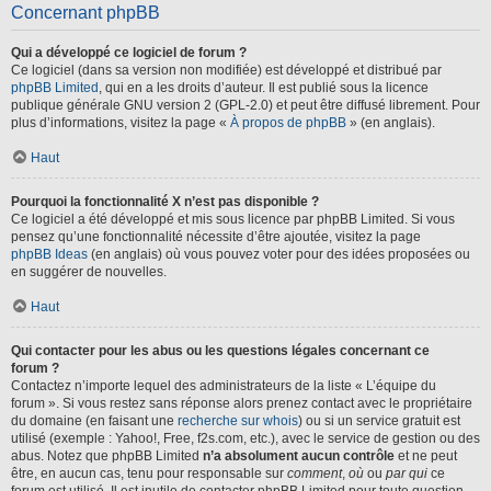
Concernant phpBB
Qui a développé ce logiciel de forum ?
Ce logiciel (dans sa version non modifiée) est développé et distribué par
phpBB Limited
, qui en a les droits d’auteur. Il est publié sous la licence
publique générale GNU version 2 (GPL-2.0) et peut être diffusé librement. Pour
plus d’informations, visitez la page «
À propos de phpBB
» (en anglais).
Haut
Pourquoi la fonctionnalité X n’est pas disponible ?
Ce logiciel a été développé et mis sous licence par phpBB Limited. Si vous
pensez qu’une fonctionnalité nécessite d’être ajoutée, visitez la page
phpBB Ideas
(en anglais) où vous pouvez voter pour des idées proposées ou
en suggérer de nouvelles.
Haut
Qui contacter pour les abus ou les questions légales concernant ce
forum ?
Contactez n’importe lequel des administrateurs de la liste « L’équipe du
forum ». Si vous restez sans réponse alors prenez contact avec le propriétaire
du domaine (en faisant une
recherche sur whois
) ou si un service gratuit est
utilisé (exemple : Yahoo!, Free, f2s.com, etc.), avec le service de gestion ou des
abus. Notez que phpBB Limited
n’a absolument aucun contrôle
et ne peut
être, en aucun cas, tenu pour responsable sur
comment
,
où
ou
par qui
ce