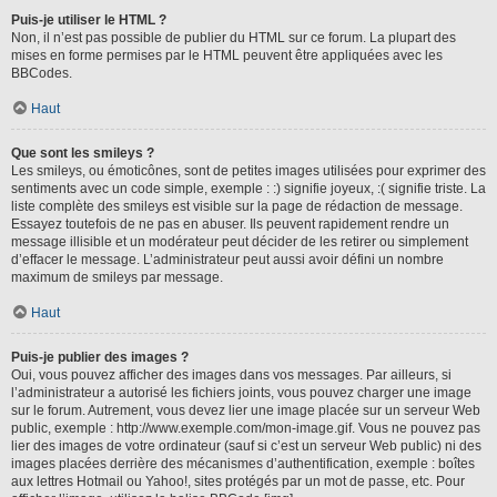
Puis-je utiliser le HTML ?
Non, il n’est pas possible de publier du HTML sur ce forum. La plupart des
mises en forme permises par le HTML peuvent être appliquées avec les
BBCodes.
Haut
Que sont les smileys ?
Les smileys, ou émoticônes, sont de petites images utilisées pour exprimer des
sentiments avec un code simple, exemple : :) signifie joyeux, :( signifie triste. La
liste complète des smileys est visible sur la page de rédaction de message.
Essayez toutefois de ne pas en abuser. Ils peuvent rapidement rendre un
message illisible et un modérateur peut décider de les retirer ou simplement
d’effacer le message. L’administrateur peut aussi avoir défini un nombre
maximum de smileys par message.
Haut
Puis-je publier des images ?
Oui, vous pouvez afficher des images dans vos messages. Par ailleurs, si
l’administrateur a autorisé les fichiers joints, vous pouvez charger une image
sur le forum. Autrement, vous devez lier une image placée sur un serveur Web
public, exemple : http://www.exemple.com/mon-image.gif. Vous ne pouvez pas
lier des images de votre ordinateur (sauf si c’est un serveur Web public) ni des
images placées derrière des mécanismes d’authentification, exemple : boîtes
aux lettres Hotmail ou Yahoo!, sites protégés par un mot de passe, etc. Pour