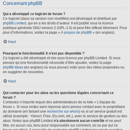
Concernant phpBB
Qui a développé ce logiciel de forum ?
Ce logiciel (dans sa version non modifiée) est développé et distribué par
phpBB Limited
, qui en a les droits d’auteur. Il est publié sous la licence
publique générale GNU version 2 (GPL-2.0) et peut être diffusé librement. Pour
plus d’informations, visitez la page «
À propos de phpBB
» (en anglais).
Haut
Pourquoi la fonctionnalité X n’est pas disponible ?
Ce logiciel a été développé et mis sous licence par phpBB Limited. Si vous
pensez qu’une fonctionnalité nécessite d’être ajoutée, visitez la page
phpBB Ideas
(en anglais) où vous pouvez voter pour des idées proposées ou
en suggérer de nouvelles.
Haut
Qui contacter pour les abus ou les questions légales concernant ce
forum ?
Contactez n’importe lequel des administrateurs de la liste « L’équipe du
forum ». Si vous restez sans réponse alors prenez contact avec le propriétaire
du domaine (en faisant une
recherche sur whois
) ou si un service gratuit est
utilisé (exemple : Yahoo!, Free, f2s.com, etc.), avec le service de gestion ou des
abus. Notez que phpBB Limited
n’a absolument aucun contrôle
et ne peut
être, en aucun cas, tenu pour responsable sur
comment
,
où
ou
par qui
ce