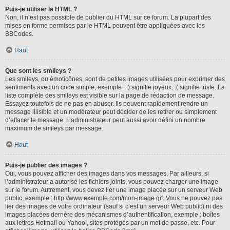
Puis-je utiliser le HTML ?
Non, il n’est pas possible de publier du HTML sur ce forum. La plupart des
mises en forme permises par le HTML peuvent être appliquées avec les
BBCodes.
Haut
Que sont les smileys ?
Les smileys, ou émoticônes, sont de petites images utilisées pour exprimer des
sentiments avec un code simple, exemple : :) signifie joyeux, :( signifie triste. La
liste complète des smileys est visible sur la page de rédaction de message.
Essayez toutefois de ne pas en abuser. Ils peuvent rapidement rendre un
message illisible et un modérateur peut décider de les retirer ou simplement
d’effacer le message. L’administrateur peut aussi avoir défini un nombre
maximum de smileys par message.
Haut
Puis-je publier des images ?
Oui, vous pouvez afficher des images dans vos messages. Par ailleurs, si
l’administrateur a autorisé les fichiers joints, vous pouvez charger une image
sur le forum. Autrement, vous devez lier une image placée sur un serveur Web
public, exemple : http://www.exemple.com/mon-image.gif. Vous ne pouvez pas
lier des images de votre ordinateur (sauf si c’est un serveur Web public) ni des
images placées derrière des mécanismes d’authentification, exemple : boîtes
aux lettres Hotmail ou Yahoo!, sites protégés par un mot de passe, etc. Pour