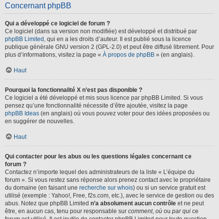
Concernant phpBB
Qui a développé ce logiciel de forum ?
Ce logiciel (dans sa version non modifiée) est développé et distribué par
phpBB Limited
, qui en a les droits d’auteur. Il est publié sous la licence
publique générale GNU version 2 (GPL-2.0) et peut être diffusé librement. Pour
plus d’informations, visitez la page «
À propos de phpBB
» (en anglais).
Haut
Pourquoi la fonctionnalité X n’est pas disponible ?
Ce logiciel a été développé et mis sous licence par phpBB Limited. Si vous
pensez qu’une fonctionnalité nécessite d’être ajoutée, visitez la page
phpBB Ideas
(en anglais) où vous pouvez voter pour des idées proposées ou
en suggérer de nouvelles.
Haut
Qui contacter pour les abus ou les questions légales concernant ce
forum ?
Contactez n’importe lequel des administrateurs de la liste « L’équipe du
forum ». Si vous restez sans réponse alors prenez contact avec le propriétaire
du domaine (en faisant une
recherche sur whois
) ou si un service gratuit est
utilisé (exemple : Yahoo!, Free, f2s.com, etc.), avec le service de gestion ou des
abus. Notez que phpBB Limited
n’a absolument aucun contrôle
et ne peut
être, en aucun cas, tenu pour responsable sur
comment
,
où
ou
par qui
ce