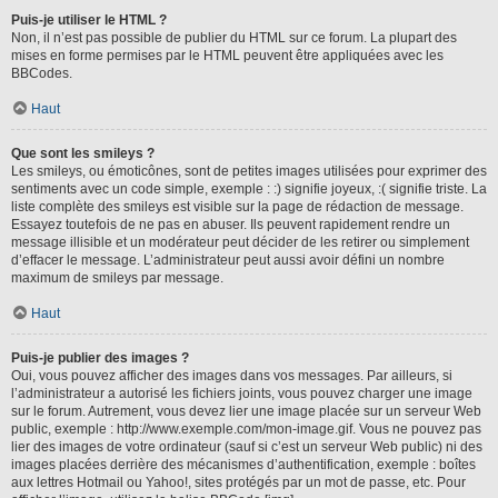
Puis-je utiliser le HTML ?
Non, il n’est pas possible de publier du HTML sur ce forum. La plupart des
mises en forme permises par le HTML peuvent être appliquées avec les
BBCodes.
Haut
Que sont les smileys ?
Les smileys, ou émoticônes, sont de petites images utilisées pour exprimer des
sentiments avec un code simple, exemple : :) signifie joyeux, :( signifie triste. La
liste complète des smileys est visible sur la page de rédaction de message.
Essayez toutefois de ne pas en abuser. Ils peuvent rapidement rendre un
message illisible et un modérateur peut décider de les retirer ou simplement
d’effacer le message. L’administrateur peut aussi avoir défini un nombre
maximum de smileys par message.
Haut
Puis-je publier des images ?
Oui, vous pouvez afficher des images dans vos messages. Par ailleurs, si
l’administrateur a autorisé les fichiers joints, vous pouvez charger une image
sur le forum. Autrement, vous devez lier une image placée sur un serveur Web
public, exemple : http://www.exemple.com/mon-image.gif. Vous ne pouvez pas
lier des images de votre ordinateur (sauf si c’est un serveur Web public) ni des
images placées derrière des mécanismes d’authentification, exemple : boîtes
aux lettres Hotmail ou Yahoo!, sites protégés par un mot de passe, etc. Pour