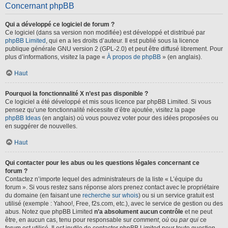
Concernant phpBB
Qui a développé ce logiciel de forum ?
Ce logiciel (dans sa version non modifiée) est développé et distribué par
phpBB Limited
, qui en a les droits d’auteur. Il est publié sous la licence
publique générale GNU version 2 (GPL-2.0) et peut être diffusé librement. Pour
plus d’informations, visitez la page «
À propos de phpBB
» (en anglais).
Haut
Pourquoi la fonctionnalité X n’est pas disponible ?
Ce logiciel a été développé et mis sous licence par phpBB Limited. Si vous
pensez qu’une fonctionnalité nécessite d’être ajoutée, visitez la page
phpBB Ideas
(en anglais) où vous pouvez voter pour des idées proposées ou
en suggérer de nouvelles.
Haut
Qui contacter pour les abus ou les questions légales concernant ce
forum ?
Contactez n’importe lequel des administrateurs de la liste « L’équipe du
forum ». Si vous restez sans réponse alors prenez contact avec le propriétaire
du domaine (en faisant une
recherche sur whois
) ou si un service gratuit est
utilisé (exemple : Yahoo!, Free, f2s.com, etc.), avec le service de gestion ou des
abus. Notez que phpBB Limited
n’a absolument aucun contrôle
et ne peut
être, en aucun cas, tenu pour responsable sur
comment
,
où
ou
par qui
ce