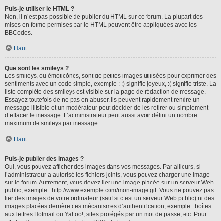
Puis-je utiliser le HTML ?
Non, il n’est pas possible de publier du HTML sur ce forum. La plupart des
mises en forme permises par le HTML peuvent être appliquées avec les
BBCodes.
Haut
Que sont les smileys ?
Les smileys, ou émoticônes, sont de petites images utilisées pour exprimer des
sentiments avec un code simple, exemple : :) signifie joyeux, :( signifie triste. La
liste complète des smileys est visible sur la page de rédaction de message.
Essayez toutefois de ne pas en abuser. Ils peuvent rapidement rendre un
message illisible et un modérateur peut décider de les retirer ou simplement
d’effacer le message. L’administrateur peut aussi avoir défini un nombre
maximum de smileys par message.
Haut
Puis-je publier des images ?
Oui, vous pouvez afficher des images dans vos messages. Par ailleurs, si
l’administrateur a autorisé les fichiers joints, vous pouvez charger une image
sur le forum. Autrement, vous devez lier une image placée sur un serveur Web
public, exemple : http://www.exemple.com/mon-image.gif. Vous ne pouvez pas
lier des images de votre ordinateur (sauf si c’est un serveur Web public) ni des
images placées derrière des mécanismes d’authentification, exemple : boîtes
aux lettres Hotmail ou Yahoo!, sites protégés par un mot de passe, etc. Pour