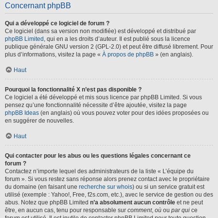
Concernant phpBB
Qui a développé ce logiciel de forum ?
Ce logiciel (dans sa version non modifiée) est développé et distribué par
phpBB Limited
, qui en a les droits d’auteur. Il est publié sous la licence
publique générale GNU version 2 (GPL-2.0) et peut être diffusé librement. Pour
plus d’informations, visitez la page «
À propos de phpBB
» (en anglais).
Haut
Pourquoi la fonctionnalité X n’est pas disponible ?
Ce logiciel a été développé et mis sous licence par phpBB Limited. Si vous
pensez qu’une fonctionnalité nécessite d’être ajoutée, visitez la page
phpBB Ideas
(en anglais) où vous pouvez voter pour des idées proposées ou
en suggérer de nouvelles.
Haut
Qui contacter pour les abus ou les questions légales concernant ce
forum ?
Contactez n’importe lequel des administrateurs de la liste « L’équipe du
forum ». Si vous restez sans réponse alors prenez contact avec le propriétaire
du domaine (en faisant une
recherche sur whois
) ou si un service gratuit est
utilisé (exemple : Yahoo!, Free, f2s.com, etc.), avec le service de gestion ou des
abus. Notez que phpBB Limited
n’a absolument aucun contrôle
et ne peut
être, en aucun cas, tenu pour responsable sur
comment
,
où
ou
par qui
ce