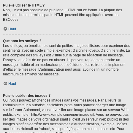
Puis-je utiliser le HTML ?
Non, il n’est pas possible de publier du HTML sur ce forum. La plupart des
mises en forme permises par le HTML peuvent être appliquées avec les
BBCodes.
Haut
Que sont les smileys ?
Les smileys, ou émoticônes, sont de petites images utilisées pour exprimer des
sentiments avec un code simple, exemple : :) signifie joyeux, :( signifie triste. La
liste complète des smileys est visible sur la page de rédaction de message.
Essayez toutefois de ne pas en abuser. Ils peuvent rapidement rendre un
message illisible et un modérateur peut décider de les retirer ou simplement
d’effacer le message. L’administrateur peut aussi avoir défini un nombre
maximum de smileys par message.
Haut
Puis-je publier des images ?
Oui, vous pouvez afficher des images dans vos messages. Par ailleurs, si
l’administrateur a autorisé les fichiers joints, vous pouvez charger une image
sur le forum. Autrement, vous devez lier une image placée sur un serveur Web
public, exemple : http://www.exemple.com/mon-image.gif. Vous ne pouvez pas
lier des images de votre ordinateur (sauf si c’est un serveur Web public) ni des
images placées derrière des mécanismes d’authentification, exemple : boîtes
aux lettres Hotmail ou Yahoo!, sites protégés par un mot de passe, etc. Pour