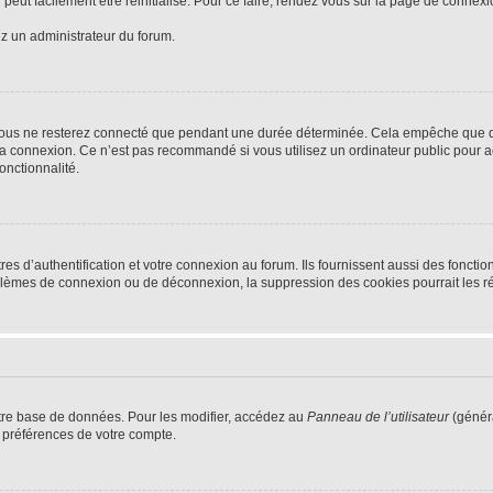
peut facilement être réinitialisé. Pour ce faire, rendez vous sur la page de connex
ez un administrateur du forum.
vous ne resterez connecté que pendant une durée déterminée. Cela empêche que quel
la connexion. Ce n’est pas recommandé si vous utilisez un ordinateur public pour ac
onctionnalité.
d’authentification et votre connexion au forum. Ils fournissent aussi des fonctionn
oblèmes de connexion ou de déconnexion, la suppression des cookies pourrait les r
tre base de données. Pour les modifier, accédez au
Panneau de l’utilisateur
(généra
 préférences de votre compte.