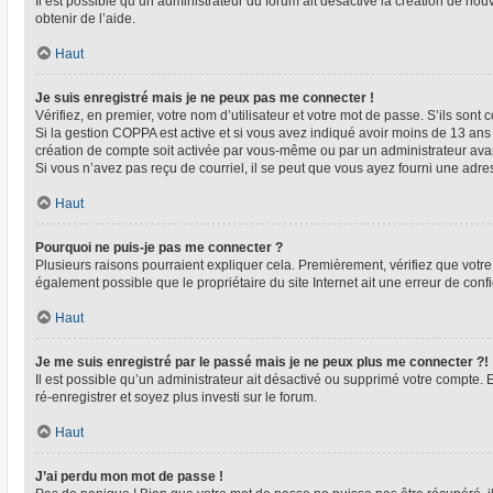
Il est possible qu’un administrateur du forum ait désactivé la création de nou
obtenir de l’aide.
Haut
Je suis enregistré mais je ne peux pas me connecter !
Vérifiez, en premier, votre nom d’utilisateur et votre mot de passe. S’ils sont co
Si la gestion COPPA est active et si vous avez indiqué avoir moins de 13 ans 
création de compte soit activée par vous-même ou par un administrateur avant
Si vous n’avez pas reçu de courriel, il se peut que vous ayez fourni une adresse
Haut
Pourquoi ne puis-je pas me connecter ?
Plusieurs raisons pourraient expliquer cela. Premièrement, vérifiez que votre n
également possible que le propriétaire du site Internet ait une erreur de config
Haut
Je me suis enregistré par le passé mais je ne peux plus me connecter ?!
Il est possible qu’un administrateur ait désactivé ou supprimé votre compte. 
ré-enregistrer et soyez plus investi sur le forum.
Haut
J’ai perdu mon mot de passe !