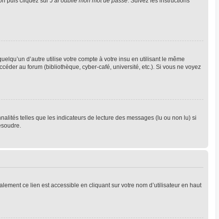
ion puis cliquez sur
J’ai oublié mon mot de passe
. Suivez les instructions
qu’un d’autre utilise votre compte à votre insu en utilisant le même
céder au forum (bibliothèque, cyber-café, université, etc.). Si vous ne voyez
alités telles que les indicateurs de lecture des messages (lu ou non lu) si
ésoudre.
lement ce lien est accessible en cliquant sur votre nom d’utilisateur en haut