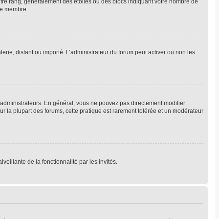
votre rang, généralement des étoiles ou des blocs indiquant votre nombre de
que membre.
lerie, distant ou importé. L’administrateur du forum peut activer ou non les
 administrateurs. En général, vous ne pouvez pas directement modifier
Sur la plupart des forums, cette pratique est rarement tolérée et un modérateur
veillante de la fonctionnalité par les invités.