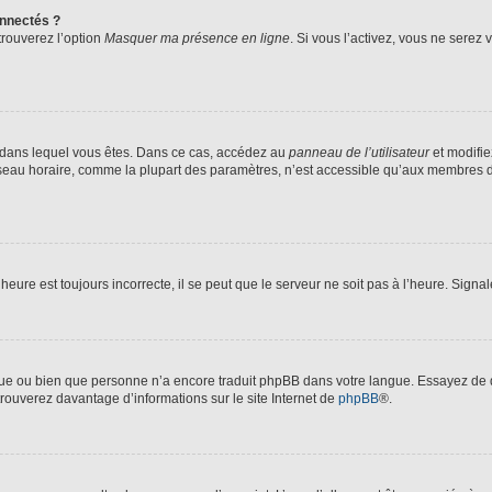
nnectés ?
trouverez l’option
Masquer ma présence en ligne
. Si vous l’activez, vous ne serez
lui dans lequel vous êtes. Dans ce cas, accédez au
panneau de l’utilisateur
et modifie
fuseau horaire, comme la plupart des paramètres, n’est accessible qu’aux membres d
heure est toujours incorrecte, il se peut que le serveur ne soit pas à l’heure. Sign
angue ou bien que personne n’a encore traduit phpBB dans votre langue. Essayez de d
trouverez davantage d’informations sur le site Internet de
phpBB
®.