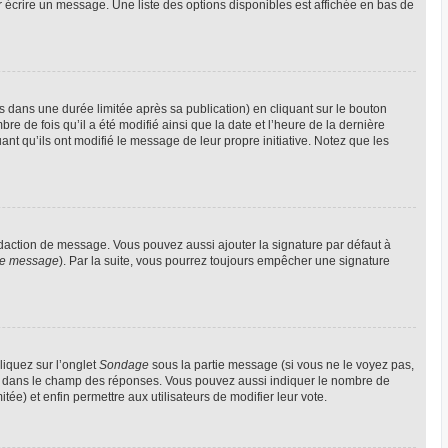
 écrire un message. Une liste des options disponibles est affichée en bas de
ans une durée limitée après sa publication) en cliquant sur le bouton
 de fois qu’il a été modifié ainsi que la date et l’heure de la dernière
nt qu’ils ont modifié le message de leur propre initiative. Notez que les
édaction de message. Vous pouvez aussi ajouter la signature par défaut à
 de message
). Par la suite, vous pourrez toujours empêcher une signature
liquez sur l’onglet
Sondage
sous la partie message (si vous ne le voyez pas,
gne dans le champ des réponses. Vous pouvez aussi indiquer le nombre de
itée) et enfin permettre aux utilisateurs de modifier leur vote.