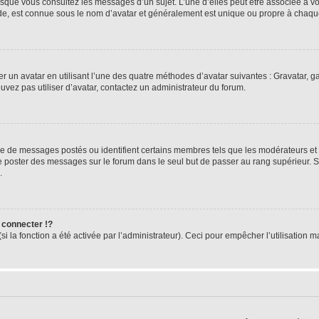
orsque vous consultez les messages d’un sujet. L’une d’elles peut être associée à 
nde, est connue sous le nom d’avatar et généralement est unique ou propre à cha
er un avatar en utilisant l’une des quatre méthodes d’avatar suivantes : Gravatar, ga
ouvez pas utiliser d’avatar, contactez un administrateur du forum.
bre de messages postés ou identifient certains membres tels que les modérateurs et
z de poster des messages sur le forum dans le seul but de passer au rang supérieur. 
.
connecter !?
 la fonction a été activée par l’administrateur). Ceci pour empêcher l’utilisation mal