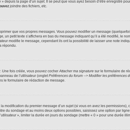
 depuis la page d’un sujet. Il se peut que vous ayez besoin d’être enregistré pour
ouvez
joindre des fichiers, etc.
pprimer que vos propres messages. Vous pouvez modifier un message (quelquefois d
 petit texte s’affichera en bas du message indiquant qu’il a été modifié, le nombre
ur modifie le message, cependant ils ont la possibilité de laisser une note indiqua
 a répondu.
r. Une fois créée, vous pouvez cocher
Attacher ma signature
sur le formulaire de r
panneau de l’utilisateur (onglet
Préférences du forum --> Modifier les préférences
s le formulaire de rédaction de message.
u la modification du premier message d’un sujet (si vous en avez les permissions), c
 titre du sondage et au moins deux options possibles, saisissez une option par li
utilisateur », limiter la durée en jours du sondage (mettre « 0 » pour une durée illim