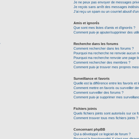
Je ne peux pas envoyer de messages privé
Je reçois sans arrêt des messages indésira
J’ai reçu un spam ou un courriel abusif d’
Amis et ignorés
Que sont mes listes d’amis et d’ignorés ?
Comment puis-je ajouter/supprimer des utili
Recherche dans les forums
?
Comment rechercher dans les forums ?
Pourquoi ma recherche ne renvoie aucun ré
Pourquoi ma recherche renvoie une page b
Comment rechercher des membres ?
Comment puis-je trouver mes propres mess
Surveillance et favoris
Quelle est la différence entre les favoris et 
Comment mettre en favoris ou surveiller de
Comment surveiller des forums ?
Comment puis-je supprimer mes surveillanc
Fichiers joints
Quels fichiers joints sont autorisés sur ce 
Comment trouver tous mes fichiers joints ?
Concernant phpBB
Qui a développé ce logiciel de forum ?
Pourquoi la fonctionnalité X n’est pas dispon