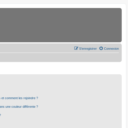
S’enregistrer
Connexion
rs et comment les rejoindre ?
ns une couleur différente ?
?