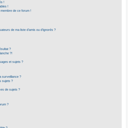
s !
bles !
un membre de ce forum !
sateurs de ma liste d’amis ou d’ignorés ?
sultat ?
lanche ?!
ages et sujets ?
la surveillance ?
s sujets ?
es de sujets ?
forum ?
ible ?