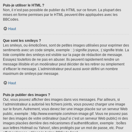
Puis-je utiliser le HTML ?
Non, il n’est pas possible de publier du HTML sur ce forum. La plupart des
mises en forme permises par le HTML peuvent être appliquées avec les
BBCodes.
Haut
Que sont les smileys ?
Les smileys, ou émoticônes, sont de petites images utilisées pour exprimer des
sentiments avec un code simple, exemple : :) signifie joyeux, :( signifie triste. La
liste complète des smileys est visible sur la page de rédaction de message.
Essayez toutefois de ne pas en abuser. Ils peuvent rapidement rendre un
message illisible et un modérateur peut décider de les retirer ou simplement
d’effacer le message. L’administrateur peut aussi avoir défini un nombre
maximum de smileys par message.
Haut
Puis-je publier des images ?
Oui, vous pouvez afficher des images dans vos messages. Par ailleurs, si
l’administrateur a autorisé les fichiers joints, vous pouvez charger une image
sur le forum. Autrement, vous devez lier une image placée sur un serveur Web
public, exemple : http://www.exemple.com/mon-image.gif. Vous ne pouvez pas
lier des images de votre ordinateur (sauf si c’est un serveur Web public) ni des
images placées derrière des mécanismes d’authentification, exemple : boîtes
aux lettres Hotmail ou Yahoo!, sites protégés par un mot de passe, etc. Pour