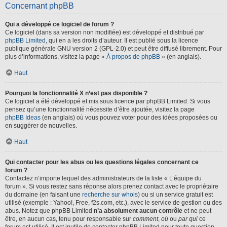
Concernant phpBB
Qui a développé ce logiciel de forum ?
Ce logiciel (dans sa version non modifiée) est développé et distribué par
phpBB Limited
, qui en a les droits d’auteur. Il est publié sous la licence
publique générale GNU version 2 (GPL-2.0) et peut être diffusé librement. Pour
plus d’informations, visitez la page «
À propos de phpBB
» (en anglais).
Haut
Pourquoi la fonctionnalité X n’est pas disponible ?
Ce logiciel a été développé et mis sous licence par phpBB Limited. Si vous
pensez qu’une fonctionnalité nécessite d’être ajoutée, visitez la page
phpBB Ideas
(en anglais) où vous pouvez voter pour des idées proposées ou
en suggérer de nouvelles.
Haut
Qui contacter pour les abus ou les questions légales concernant ce
forum ?
Contactez n’importe lequel des administrateurs de la liste « L’équipe du
forum ». Si vous restez sans réponse alors prenez contact avec le propriétaire
du domaine (en faisant une
recherche sur whois
) ou si un service gratuit est
utilisé (exemple : Yahoo!, Free, f2s.com, etc.), avec le service de gestion ou des
abus. Notez que phpBB Limited
n’a absolument aucun contrôle
et ne peut
être, en aucun cas, tenu pour responsable sur
comment
,
où
ou
par qui
ce