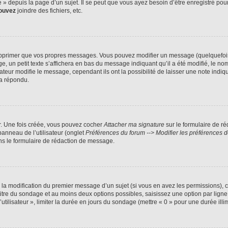
 depuis la page d’un sujet. Il se peut que vous ayez besoin d’être enregistré pour
ouvez
joindre des fichiers, etc.
pprimer que vos propres messages. Vous pouvez modifier un message (quelquefois d
 petit texte s’affichera en bas du message indiquant qu’il a été modifié, le nombre
ur modifie le message, cependant ils ont la possibilité de laisser une note indiqua
 a répondu.
r. Une fois créée, vous pouvez cocher
Attacher ma signature
sur le formulaire de r
panneau de l’utilisateur (onglet
Préférences du forum --> Modifier les préférences
s le formulaire de rédaction de message.
u la modification du premier message d’un sujet (si vous en avez les permissions), c
 titre du sondage et au moins deux options possibles, saisissez une option par li
utilisateur », limiter la durée en jours du sondage (mettre « 0 » pour une durée illim