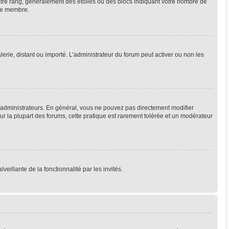
votre rang, généralement des étoiles ou des blocs indiquant votre nombre de
que membre.
lerie, distant ou importé. L’administrateur du forum peut activer ou non les
 administrateurs. En général, vous ne pouvez pas directement modifier
Sur la plupart des forums, cette pratique est rarement tolérée et un modérateur
veillante de la fonctionnalité par les invités.