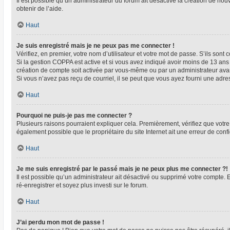
Il est possible qu’un administrateur du forum ait désactivé la création de nou
obtenir de l’aide.
Haut
Je suis enregistré mais je ne peux pas me connecter !
Vérifiez, en premier, votre nom d’utilisateur et votre mot de passe. S’ils sont co
Si la gestion COPPA est active et si vous avez indiqué avoir moins de 13 ans 
création de compte soit activée par vous-même ou par un administrateur avant
Si vous n’avez pas reçu de courriel, il se peut que vous ayez fourni une adresse
Haut
Pourquoi ne puis-je pas me connecter ?
Plusieurs raisons pourraient expliquer cela. Premièrement, vérifiez que votre n
également possible que le propriétaire du site Internet ait une erreur de config
Haut
Je me suis enregistré par le passé mais je ne peux plus me connecter ?!
Il est possible qu’un administrateur ait désactivé ou supprimé votre compte. 
ré-enregistrer et soyez plus investi sur le forum.
Haut
J’ai perdu mon mot de passe !