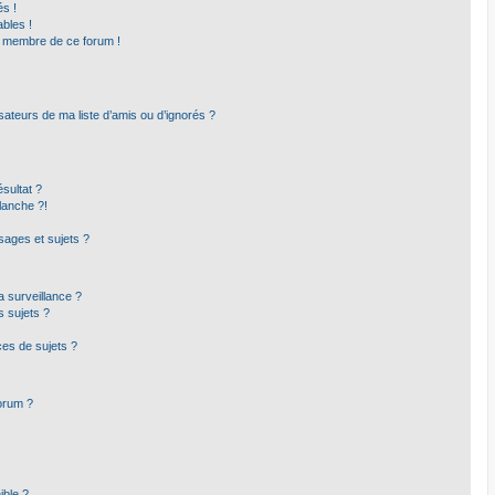
s !
bles !
un membre de ce forum !
sateurs de ma liste d’amis ou d’ignorés ?
sultat ?
lanche ?!
ages et sujets ?
la surveillance ?
s sujets ?
es de sujets ?
forum ?
ible ?