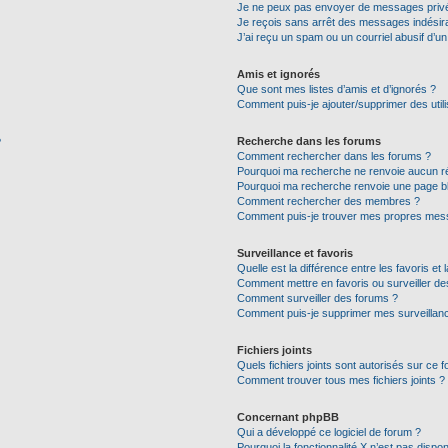
Je ne peux pas envoyer de messages privé
Je reçois sans arrêt des messages indésira
J’ai reçu un spam ou un courriel abusif d’
Amis et ignorés
Que sont mes listes d’amis et d’ignorés ?
Comment puis-je ajouter/supprimer des utili
Recherche dans les forums
?
Comment rechercher dans les forums ?
Pourquoi ma recherche ne renvoie aucun ré
Pourquoi ma recherche renvoie une page b
Comment rechercher des membres ?
Comment puis-je trouver mes propres mess
Surveillance et favoris
Quelle est la différence entre les favoris et 
Comment mettre en favoris ou surveiller de
Comment surveiller des forums ?
Comment puis-je supprimer mes surveillanc
Fichiers joints
Quels fichiers joints sont autorisés sur ce 
Comment trouver tous mes fichiers joints ?
Concernant phpBB
Qui a développé ce logiciel de forum ?
Pourquoi la fonctionnalité X n’est pas dispon