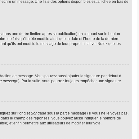
 écrire un message. Une liste des options disponibles est affichée en bas de
ans une durée limitée après sa publication) en cliquant sur le bouton
 de fois qu’il a été modifié ainsi que la date et l’heure de la dernière
nt qu’ils ont modifié le message de leur propre initiative. Notez que les
édaction de message. Vous pouvez aussi ajouter la signature par défaut à
 de message
). Par la suite, vous pourrez toujours empêcher une signature
liquez sur l’onglet
Sondage
sous la partie message (si vous ne le voyez pas,
gne dans le champ des réponses. Vous pouvez aussi indiquer le nombre de
itée) et enfin permettre aux utilisateurs de modifier leur vote.