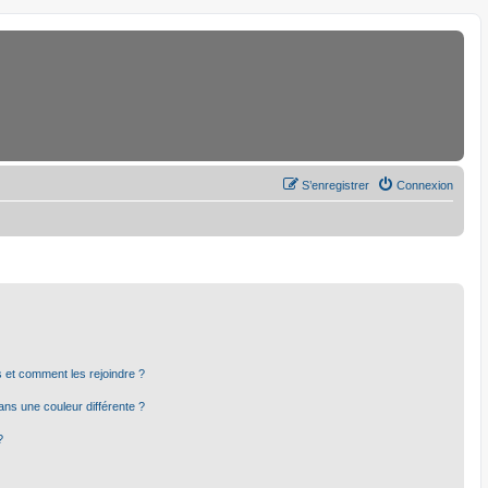
S’enregistrer
Connexion
rs et comment les rejoindre ?
ns une couleur différente ?
?