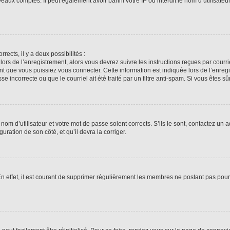
veaux comptes. Il peut également avoir banni votre IP ou interdit le nom d’utilisate
rrects, il y a deux possibilités :
lors de l’enregistrement, alors vous devrez suivre les instructions reçues par cour
 que vous puissiez vous connecter. Cette information est indiquée lors de l’enregis
 incorrecte ou que le courriel ait été traité par un filtre anti-spam. Si vous êtes sû
om d’utilisateur et votre mot de passe soient corrects. S’ils le sont, contactez un a
uration de son côté, et qu’il devra la corriger.
En effet, il est courant de supprimer régulièrement les membres ne postant pas pour 