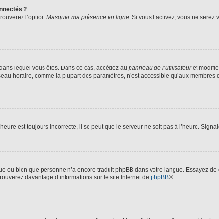
nnectés ?
trouverez l’option
Masquer ma présence en ligne
. Si vous l’activez, vous ne serez
lui dans lequel vous êtes. Dans ce cas, accédez au
panneau de l’utilisateur
et modifie
fuseau horaire, comme la plupart des paramètres, n’est accessible qu’aux membres d
heure est toujours incorrecte, il se peut que le serveur ne soit pas à l’heure. Sign
angue ou bien que personne n’a encore traduit phpBB dans votre langue. Essayez de d
trouverez davantage d’informations sur le site Internet de
phpBB
®.