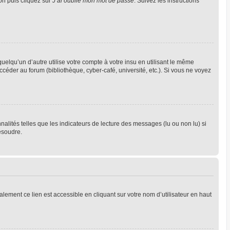
ion puis cliquez sur
J’ai oublié mon mot de passe
. Suivez les instructions
qu’un d’autre utilise votre compte à votre insu en utilisant le même
céder au forum (bibliothèque, cyber-café, université, etc.). Si vous ne voyez
alités telles que les indicateurs de lecture des messages (lu ou non lu) si
ésoudre.
lement ce lien est accessible en cliquant sur votre nom d’utilisateur en haut