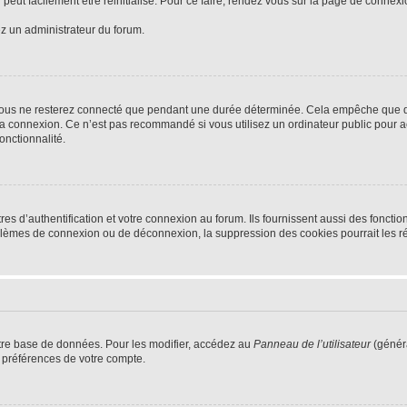
peut facilement être réinitialisé. Pour ce faire, rendez vous sur la page de connex
ez un administrateur du forum.
vous ne resterez connecté que pendant une durée déterminée. Cela empêche que quel
la connexion. Ce n’est pas recommandé si vous utilisez un ordinateur public pour ac
onctionnalité.
d’authentification et votre connexion au forum. Ils fournissent aussi des fonctionn
oblèmes de connexion ou de déconnexion, la suppression des cookies pourrait les r
tre base de données. Pour les modifier, accédez au
Panneau de l’utilisateur
(généra
 préférences de votre compte.