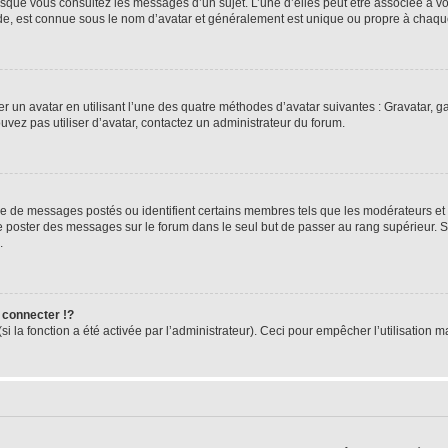
orsque vous consultez les messages d’un sujet. L’une d’elles peut être associée à 
nde, est connue sous le nom d’avatar et généralement est unique ou propre à cha
er un avatar en utilisant l’une des quatre méthodes d’avatar suivantes : Gravatar, ga
ouvez pas utiliser d’avatar, contactez un administrateur du forum.
bre de messages postés ou identifient certains membres tels que les modérateurs et
z de poster des messages sur le forum dans le seul but de passer au rang supérieur. 
.
connecter !?
 la fonction a été activée par l’administrateur). Ceci pour empêcher l’utilisation mal