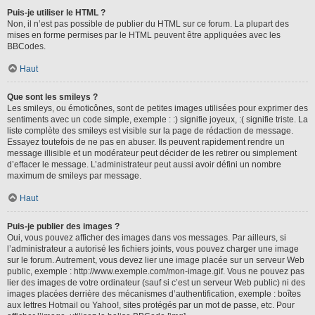
Puis-je utiliser le HTML ?
Non, il n’est pas possible de publier du HTML sur ce forum. La plupart des
mises en forme permises par le HTML peuvent être appliquées avec les
BBCodes.
Haut
Que sont les smileys ?
Les smileys, ou émoticônes, sont de petites images utilisées pour exprimer des
sentiments avec un code simple, exemple : :) signifie joyeux, :( signifie triste. La
liste complète des smileys est visible sur la page de rédaction de message.
Essayez toutefois de ne pas en abuser. Ils peuvent rapidement rendre un
message illisible et un modérateur peut décider de les retirer ou simplement
d’effacer le message. L’administrateur peut aussi avoir défini un nombre
maximum de smileys par message.
Haut
Puis-je publier des images ?
Oui, vous pouvez afficher des images dans vos messages. Par ailleurs, si
l’administrateur a autorisé les fichiers joints, vous pouvez charger une image
sur le forum. Autrement, vous devez lier une image placée sur un serveur Web
public, exemple : http://www.exemple.com/mon-image.gif. Vous ne pouvez pas
lier des images de votre ordinateur (sauf si c’est un serveur Web public) ni des
images placées derrière des mécanismes d’authentification, exemple : boîtes
aux lettres Hotmail ou Yahoo!, sites protégés par un mot de passe, etc. Pour