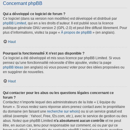
Concernant phpBB
Qui a développé ce logiciel de forum ?
Ce logiciel (dans sa version non modifiée) est développé et distribué par
phpBB Limited
, qui en a les droits d’auteur. Il est publié sous la licence
publique générale GNU version 2 (GPL-2.0) et peut être diffusé librement. Pour
plus d’informations, visitez la page «
À propos de phpBB
» (en anglais).
Haut
Pourquoi la fonctionnalité X n’est pas disponible ?
Ce logiciel a été développé et mis sous licence par phpBB Limited. Si vous
pensez qu’une fonctionnalité nécessite d’être ajoutée, visitez la page
phpBB Ideas
(en anglais) où vous pouvez voter pour des idées proposées ou
en suggérer de nouvelles.
Haut
Qui contacter pour les abus ou les questions légales concernant ce
forum ?
Contactez n’importe lequel des administrateurs de la liste « L’équipe du
forum ». Si vous restez sans réponse alors prenez contact avec le propriétaire
du domaine (en faisant une
recherche sur whois
) ou si un service gratuit est
utilisé (exemple : Yahoo!, Free, f2s.com, etc.), avec le service de gestion ou des
abus. Notez que phpBB Limited
n’a absolument aucun contrôle
et ne peut
être, en aucun cas, tenu pour responsable sur
comment
,
où
ou
par qui
ce